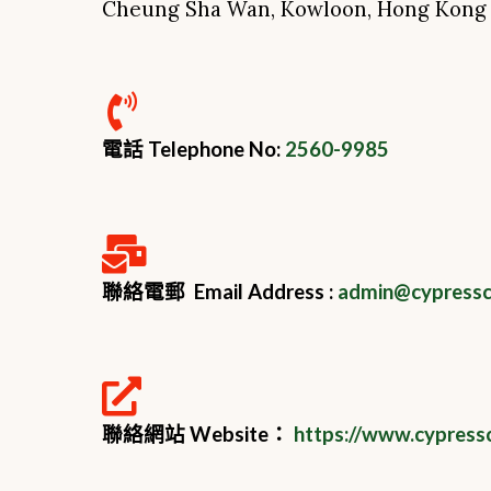
Cheung Sha Wan, Kowloon, Hong Kon
電話 Telephone No:
2560-9985
聯絡電郵 Email Address :
admin@cypressch
聯絡網站 Website：
https://www.cypress