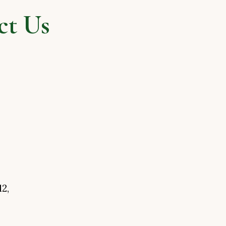
t Us
2,