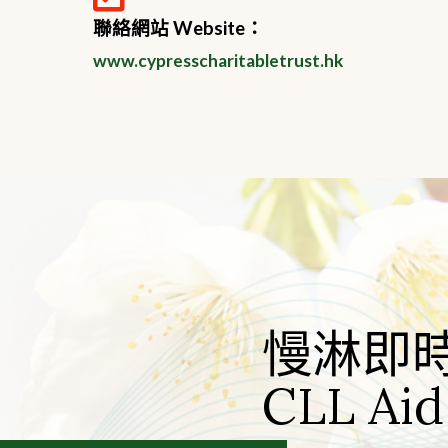
聯絡網站 Website：
www.cypresscharitabletrust.hk
慢淋即
CLL Aid