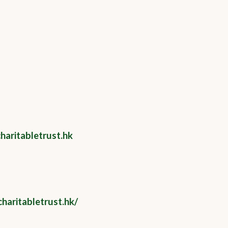
g
aritabletrust.hk
charitabletrust.hk/